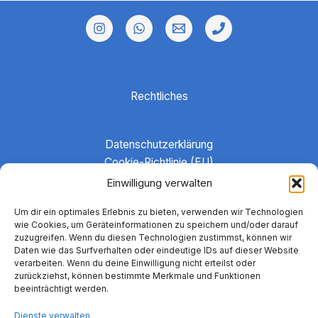
so
oft
falsch?
Rechtliches
Datenschutzerklärung
Cookie-Richtlinie (EU)
Haftungsausschluss
Einwilligung verwalten
Hinweise zu Gruppenangeboten
Um dir ein optimales Erlebnis zu bieten, verwenden wir Technologien
Impressum
wie Cookies, um Geräteinformationen zu speichern und/oder darauf
Kontakt
zuzugreifen. Wenn du diesen Technologien zustimmst, können wir
Daten wie das Surfverhalten oder eindeutige IDs auf dieser Website
verarbeiten. Wenn du deine Einwilligung nicht erteilst oder
zurückziehst, können bestimmte Merkmale und Funktionen
beeinträchtigt werden.
Dienste verwalten