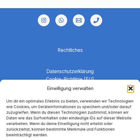
eigentlich
so
oft
falsch?
Rechtliches
Datenschutzerklärung
Cookie-Richtlinie (EU)
Haftungsausschluss
Einwilligung verwalten
Hinweise zu Gruppenangeboten
Um dir ein optimales Erlebnis zu bieten, verwenden wir Technologien
Impressum
wie Cookies, um Geräteinformationen zu speichern und/oder darauf
Kontakt
zuzugreifen. Wenn du diesen Technologien zustimmst, können wir
Daten wie das Surfverhalten oder eindeutige IDs auf dieser Website
verarbeiten. Wenn du deine Einwilligung nicht erteilst oder
zurückziehst, können bestimmte Merkmale und Funktionen
beeinträchtigt werden.